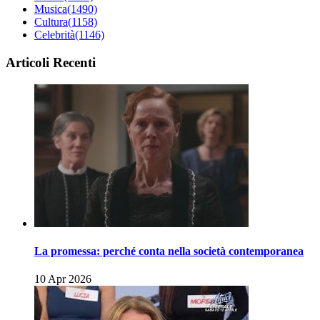
Musica
(1490)
Cultura
(1158)
Celebrità
(1146)
Articoli Recenti
La promessa: perché conta nella società contemporanea
10 Apr 2026