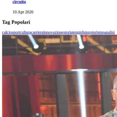
circuito
10 Apr 2026
Tag Popolari
calcio
sport
cultura
carriera
innovazione
storia
tennis
futuro
turismo
analisi