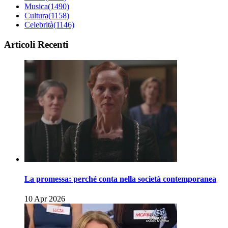
Musica
(1490)
Cultura
(1158)
Celebrità
(1146)
Articoli Recenti
La promessa: perché conta nella società contemporanea
10 Apr 2026