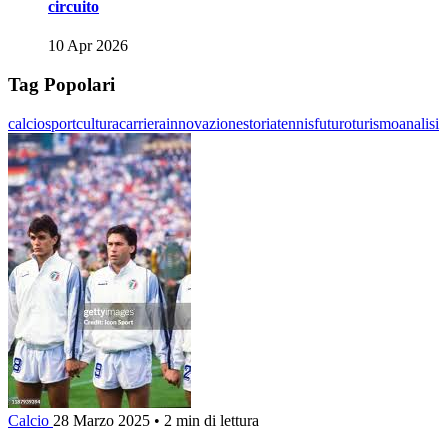
circuito
10 Apr 2026
Tag Popolari
calcio
sport
cultura
carriera
innovazione
storia
tennis
futuro
turismo
analisi
Calcio
28 Marzo 2025
•
2 min di lettura