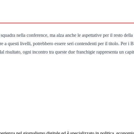
 squadra nella conference, ma alza anche le aspettative per il resto della
e a questi livelli, potrebbero essere seri contendenti per il titolo. Per i
e dal risultato, ogni incontro tra queste due franchigie rappresenta un ca
rienza nel giornalismo digitale ed è specializzato in politica, economia e s