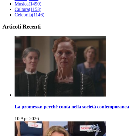
Musica
(1490)
Cultura
(1158)
Celebrità
(1146)
Articoli Recenti
La promessa: perché conta nella società contemporanea
10 Apr 2026