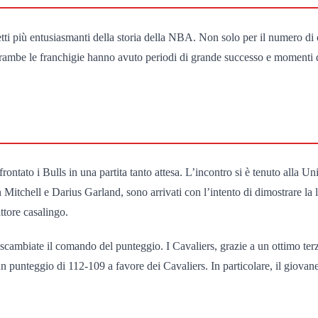
etti più entusiasmanti della storia della NBA. Non solo per il numero di 
Entrambe le franchigie hanno avuto periodi di grande successo e momenti 
rontato i Bulls in una partita tanto attesa. L’incontro si è tenuto alla Un
Mitchell e Darius Garland, sono arrivati con l’intento di dimostrare la l
tore casalingo.
 scambiate il comando del punteggio. I Cavaliers, grazie a un ottimo te
un punteggio di 112-109 a favore dei Cavaliers. In particolare, il giovan