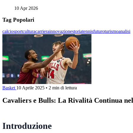
10 Apr 2026
Tag Popolari
calcio
sport
cultura
carriera
innovazione
storia
tennis
futuro
turismo
analisi
Basket
10 Aprile 2025
•
2 min di lettura
Cavaliers e Bulls: La Rivalità Continua n
Introduzione