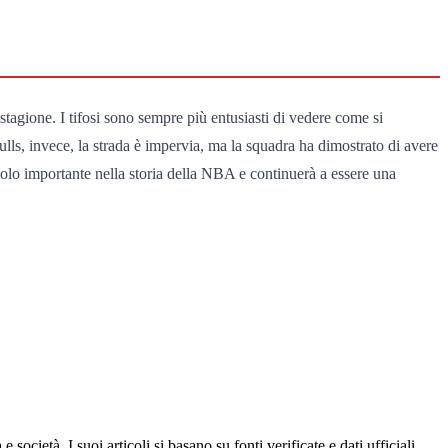
 stagione. I tifosi sono sempre più entusiasti di vedere come si
 Bulls, invece, la strada è impervia, ma la squadra ha dimostrato di avere
pitolo importante nella storia della NBA e continuerà a essere una
ocietà. I suoi articoli si basano su fonti verificate e dati ufficiali.