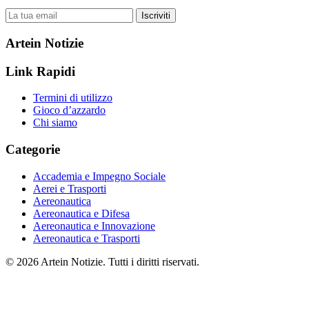
Iscriviti
Artein Notizie
Link Rapidi
Termini di utilizzo
Gioco d’azzardo
Chi siamo
Categorie
Accademia e Impegno Sociale
Aerei e Trasporti
Aereonautica
Aereonautica e Difesa
Aereonautica e Innovazione
Aereonautica e Trasporti
© 2026 Artein Notizie. Tutti i diritti riservati.