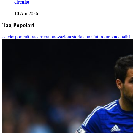
circuito
10 Apr 2026
Tag Popolari
calcio
sport
cultura
carriera
innovazione
storia
tennis
futuro
turismo
analisi