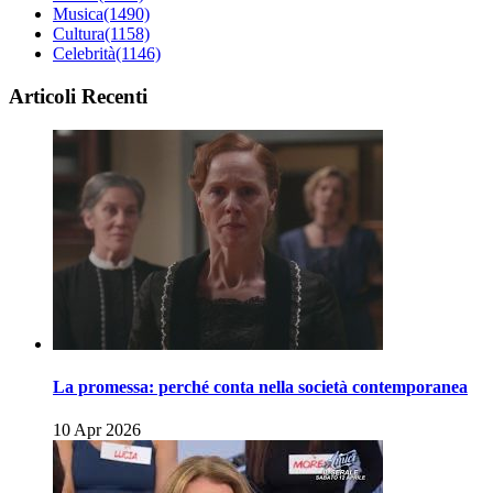
Musica
(1490)
Cultura
(1158)
Celebrità
(1146)
Articoli Recenti
La promessa: perché conta nella società contemporanea
10 Apr 2026