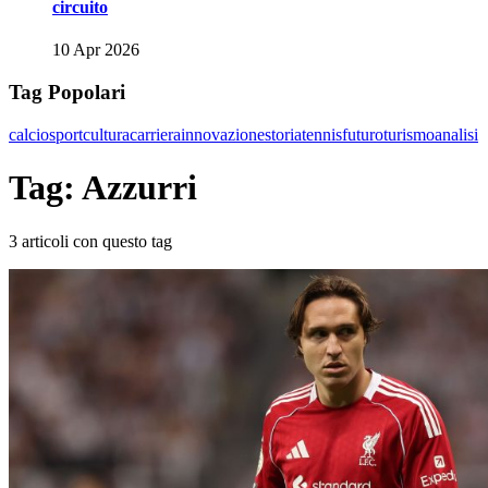
circuito
10 Apr 2026
Tag Popolari
calcio
sport
cultura
carriera
innovazione
storia
tennis
futuro
turismo
analisi
Tag: Azzurri
3 articoli con questo tag