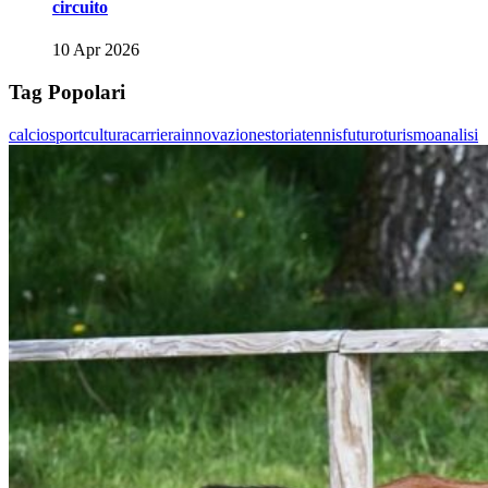
circuito
10 Apr 2026
Tag Popolari
calcio
sport
cultura
carriera
innovazione
storia
tennis
futuro
turismo
analisi