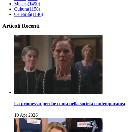
Musica
(1490)
Cultura
(1158)
Celebrità
(1146)
Articoli Recenti
La promessa: perché conta nella società contemporanea
10 Apr 2026