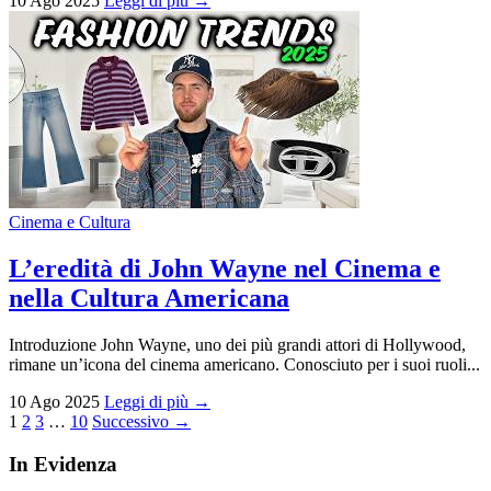
10 Ago 2025
Leggi di più →
Cinema e Cultura
L’eredità di John Wayne nel Cinema e
nella Cultura Americana
Introduzione John Wayne, uno dei più grandi attori di Hollywood,
rimane un’icona del cinema americano. Conosciuto per i suoi ruoli...
10 Ago 2025
Leggi di più →
Paginazione
1
2
3
…
10
Successivo →
degli
In Evidenza
articoli