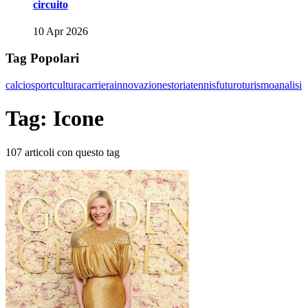
circuito
10 Apr 2026
Tag Popolari
calcio
sport
cultura
carriera
innovazione
storia
tennis
futuro
turismo
analisi
Tag: Icone
107 articoli con questo tag