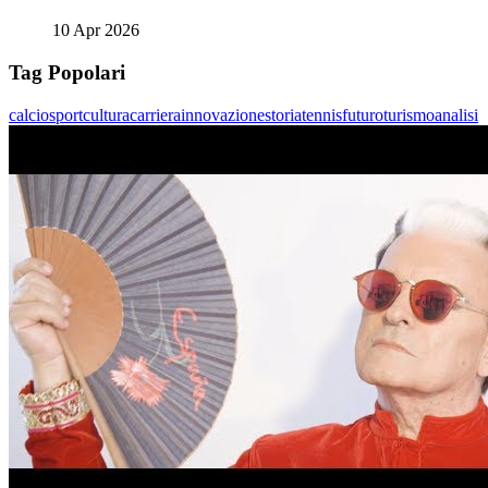
10 Apr 2026
Tag Popolari
calcio
sport
cultura
carriera
innovazione
storia
tennis
futuro
turismo
analisi