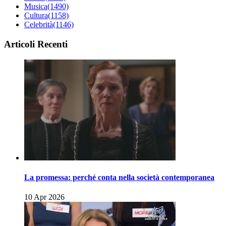
Musica
(1490)
Cultura
(1158)
Celebrità
(1146)
Articoli Recenti
La promessa: perché conta nella società contemporanea
10 Apr 2026