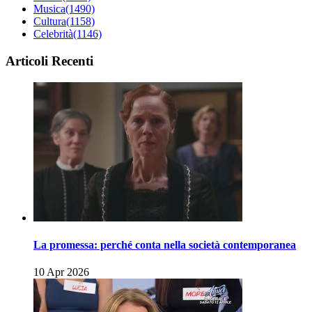
Musica
(1490)
Cultura
(1158)
Celebrità
(1146)
Articoli Recenti
La promessa: perché conta nella società contemporanea
10 Apr 2026