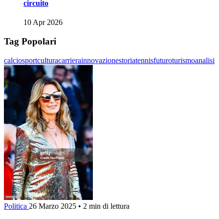
circuito
10 Apr 2026
Tag Popolari
calcio
sport
cultura
carriera
innovazione
storia
tennis
futuro
turismo
analisi
Politica
26 Marzo 2025
•
2 min di lettura