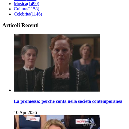
Musica
(1490)
Cultura
(1158)
Celebrità
(1146)
Articoli Recenti
La promessa: perché conta nella società contemporanea
10 Apr 2026