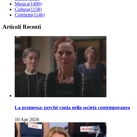
Musica
(1490)
Cultura
(1158)
Celebrità
(1146)
Articoli Recenti
La promessa: perché conta nella società contemporanea
10 Apr 2026