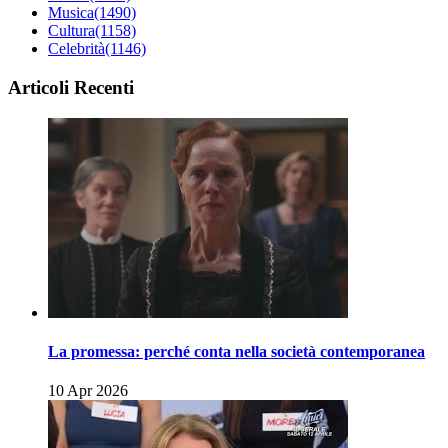
Musica
(1490)
Cultura
(1158)
Celebrità
(1146)
Articoli Recenti
La promessa: perché conta nella società contemporanea
10 Apr 2026