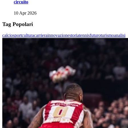
circuito
10 Apr 2026
Tag Popolari
calcio
sport
cultura
carriera
innovazione
storia
tennis
futuro
turismo
analisi