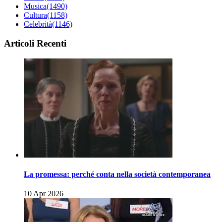
Musica
(1490)
Cultura
(1158)
Celebrità
(1146)
Articoli Recenti
La promessa: perché conta nella società contemporanea
10 Apr 2026