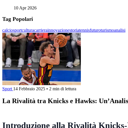
10 Apr 2026
Tag Popolari
calcio
sport
cultura
carriera
innovazione
storia
tennis
futuro
turismo
analisi
Sport
14 Febbraio 2025
•
2 min di lettura
La Rivalità tra Knicks e Hawks: Un’Anali
Introduzione alla Rivalità Knick