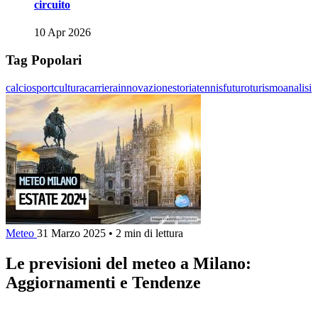
circuito
10 Apr 2026
Tag Popolari
calcio
sport
cultura
carriera
innovazione
storia
tennis
futuro
turismo
analisi
Meteo
31 Marzo 2025
•
2 min di lettura
Le previsioni del meteo a Milano:
Aggiornamenti e Tendenze