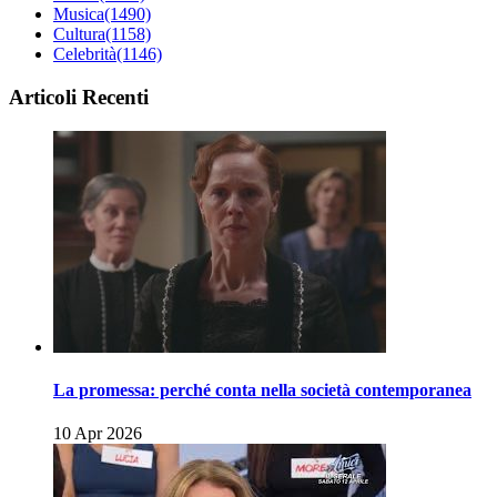
Musica
(1490)
Cultura
(1158)
Celebrità
(1146)
Articoli Recenti
La promessa: perché conta nella società contemporanea
10 Apr 2026