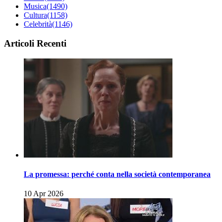
Musica
(1490)
Cultura
(1158)
Celebrità
(1146)
Articoli Recenti
La promessa: perché conta nella società contemporanea
10 Apr 2026