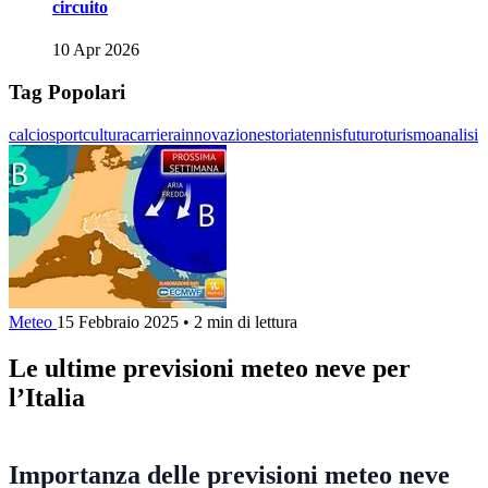
circuito
10 Apr 2026
Tag Popolari
calcio
sport
cultura
carriera
innovazione
storia
tennis
futuro
turismo
analisi
Meteo
15 Febbraio 2025
•
2 min di lettura
Le ultime previsioni meteo neve per
l’Italia
Importanza delle previsioni meteo neve