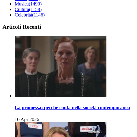
Musica
(1490)
Cultura
(1158)
Celebrità
(1146)
Articoli Recenti
La promessa: perché conta nella società contemporanea
10 Apr 2026