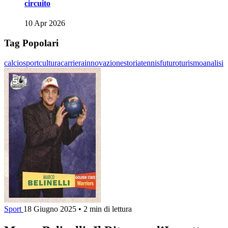
circuito
10 Apr 2026
Tag Popolari
calcio
sport
cultura
carriera
innovazione
storia
tennis
futuro
turismo
analisi
Sport
18 Giugno 2025
•
2 min di lettura