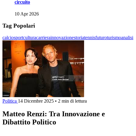
circuito
10 Apr 2026
Tag Popolari
calcio
sport
cultura
carriera
innovazione
storia
tennis
futuro
turismo
analisi
Politica
14 Dicembre 2025
•
2 min di lettura
Matteo Renzi: Tra Innovazione e
Dibattito Politico