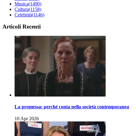
Musica
(1490)
Cultura
(1158)
Celebrità
(1146)
Articoli Recenti
La promessa: perché conta nella società contemporanea
10 Apr 2026