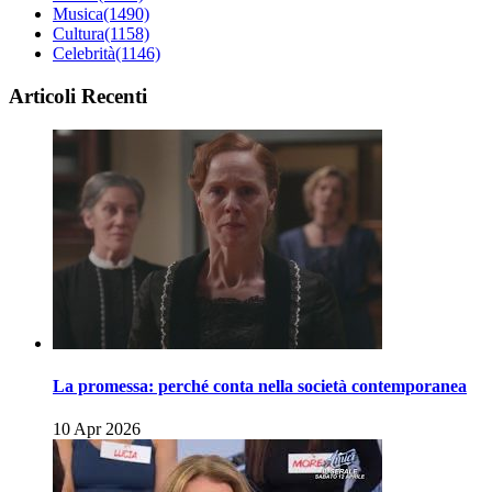
Musica
(1490)
Cultura
(1158)
Celebrità
(1146)
Articoli Recenti
La promessa: perché conta nella società contemporanea
10 Apr 2026