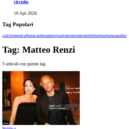
circuito
10 Apr 2026
Tag Popolari
calcio
sport
cultura
carriera
innovazione
storia
tennis
futuro
turismo
analisi
Tag: Matteo Renzi
5 articoli con questo tag
Politica