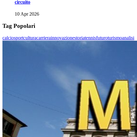
circuito
10 Apr 2026
Tag Popolari
calcio
sport
cultura
carriera
innovazione
storia
tennis
futuro
turismo
analisi