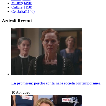
Musica
(1490)
Cultura
(1158)
Celebrità
(1146)
Articoli Recenti
La promessa: perché conta nella società contemporanea
10 Apr 2026