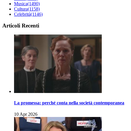
Musica
(1490)
Cultura
(1158)
Celebrità
(1146)
Articoli Recenti
La promessa: perché conta nella società contemporanea
10 Apr 2026