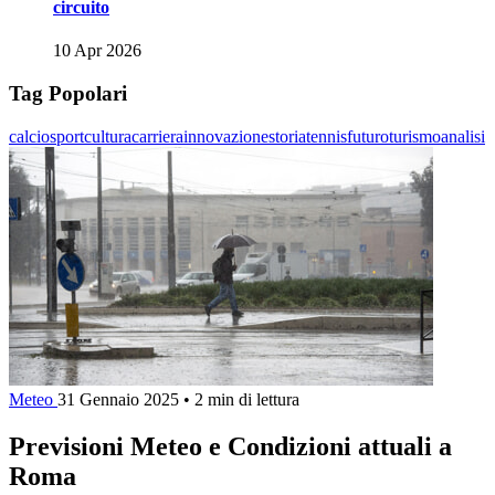
circuito
10 Apr 2026
Tag Popolari
calcio
sport
cultura
carriera
innovazione
storia
tennis
futuro
turismo
analisi
Meteo
31 Gennaio 2025
•
2 min di lettura
Previsioni Meteo e Condizioni attuali a
Roma