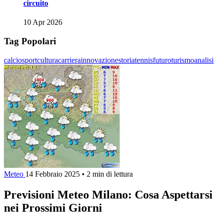
circuito
10 Apr 2026
Tag Popolari
calcio
sport
cultura
carriera
innovazione
storia
tennis
futuro
turismo
analisi
Meteo
14 Febbraio 2025
•
2 min di lettura
Previsioni Meteo Milano: Cosa Aspettarsi
nei Prossimi Giorni