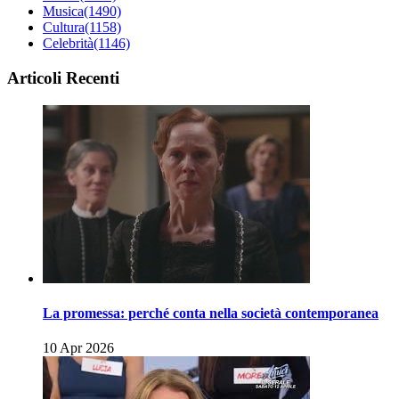
Musica
(1490)
Cultura
(1158)
Celebrità
(1146)
Articoli Recenti
La promessa: perché conta nella società contemporanea
10 Apr 2026