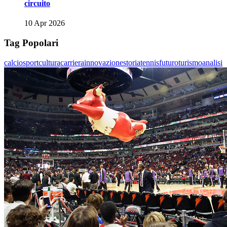
circuito
10 Apr 2026
Tag Popolari
calcio
sport
cultura
carriera
innovazione
storia
tennis
futuro
turismo
analisi