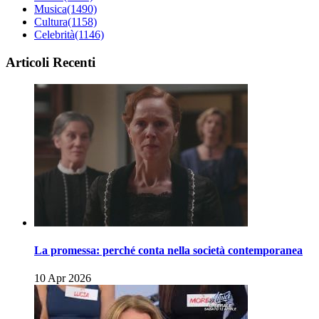
Musica
(1490)
Cultura
(1158)
Celebrità
(1146)
Articoli Recenti
La promessa: perché conta nella società contemporanea
10 Apr 2026