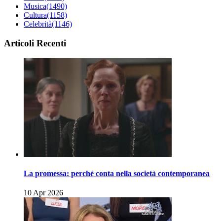
Musica
(1490)
Cultura
(1158)
Celebrità
(1146)
Articoli Recenti
La promessa: perché conta nella società contemporanea
10 Apr 2026