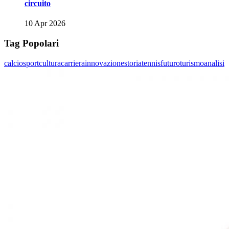
circuito
10 Apr 2026
Tag Popolari
calcio
sport
cultura
carriera
innovazione
storia
tennis
futuro
turismo
analisi