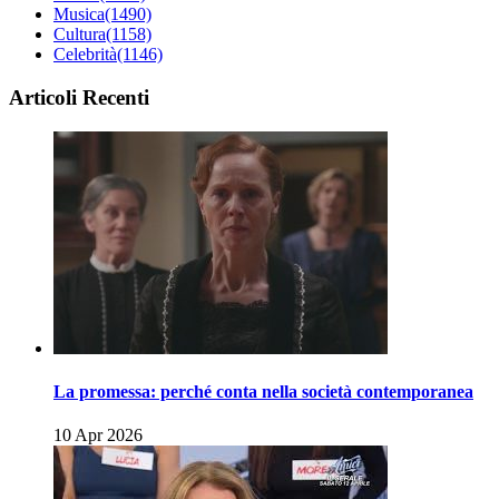
Musica
(1490)
Cultura
(1158)
Celebrità
(1146)
Articoli Recenti
La promessa: perché conta nella società contemporanea
10 Apr 2026