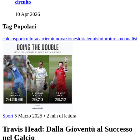
circuito
10 Apr 2026
Tag Popolari
calcio
sport
cultura
carriera
innovazione
storia
tennis
futuro
turismo
analisi
Sport
5 Marzo 2025
•
2 min di lettura
Travis Head: Dalla Gioventù al Successo
nel Calcio