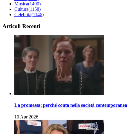
Musica
(1490)
Cultura
(1158)
Celebrità
(1146)
Articoli Recenti
La promessa: perché conta nella società contemporanea
10 Apr 2026