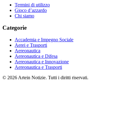
Termini di utilizzo
Gioco d’azzardo
Chi siamo
Categorie
Accademia e Impegno Sociale
Aerei e Trasporti
Aereonautica
Aereonautica e Difesa
Aereonautica e Innovazione
Aereonautica e Trasporti
© 2026 Artein Notizie. Tutti i diritti riservati.