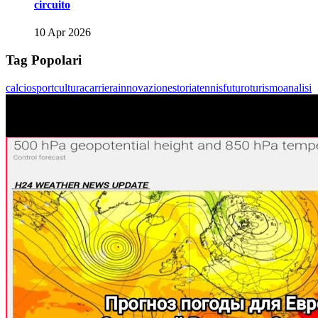
circuito
10 Apr 2026
Tag Popolari
calcio
sport
cultura
carriera
innovazione
storia
tennis
futuro
turismo
analisi