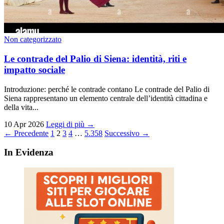
Non categorizzato
Le contrade del Palio di Siena: identità, riti e
impatto sociale
Introduzione: perché le contrade contano Le contrade del Palio di
Siena rappresentano un elemento centrale dell’identità cittadina e
della vita...
10 Apr 2026
Leggi di più →
Paginazione
← Precedente
1
2
3
4
…
5.358
Successivo →
degli
In Evidenza
articoli