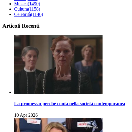
Musica
(1490)
Cultura
(1158)
Celebrità
(1146)
Articoli Recenti
La promessa: perché conta nella società contemporanea
10 Apr 2026