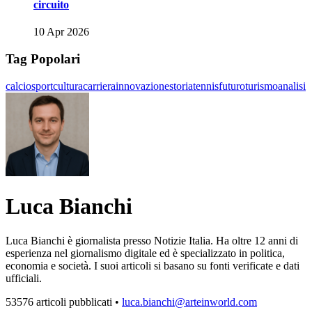
circuito
10 Apr 2026
Tag Popolari
calcio
sport
cultura
carriera
innovazione
storia
tennis
futuro
turismo
analisi
Luca Bianchi
Luca Bianchi è giornalista presso Notizie Italia. Ha oltre 12 anni di
esperienza nel giornalismo digitale ed è specializzato in politica,
economia e società. I suoi articoli si basano su fonti verificate e dati
ufficiali.
53576 articoli pubblicati
•
luca.bianchi@arteinworld.com